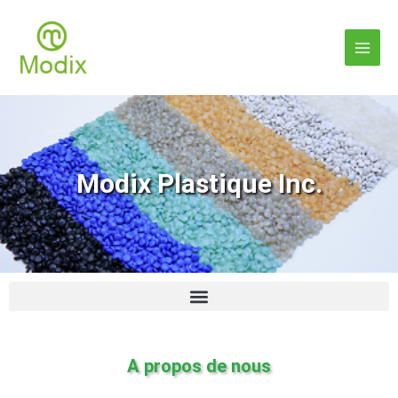
Aller
Main
au
contenu
Men
Modix Plastique Inc.
A propos de nous